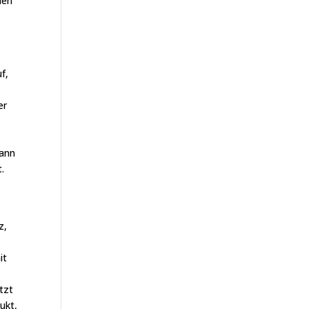
nen
f,
er
dann
.
z,
it
etzt
ukt,