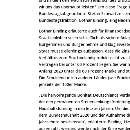
und mildern den Wachstumseinbruch des Bruttoin
wir uns das überhaupt leisten? Um diese Frage 
Bundestagsabgeordnete Stefan Schwartze seine
Bundestagsfraktion, Lothar Binding, eingeladen
Lothar Binding erläuterte auch für finanzpoliti
Staatsanleihen seien schließlich als sichere Anl
Bürgerinnen und Bürger nehme und klug investie
Staat müsse allerdings aufpassen, dass die Zins
Verhältnis zum Bruttoinlandsprodukt nicht zu s
Verträgen bei unter 60 Prozent liegen. Sie wa
Anfang 2020 unter die 60 Prozent-Marke und s
Die Schuldenquoten anderer Länder (wie Frankrei
jenseits der 100er Marke.
„Die hervorragende Bonität Deutschlands verda
der den permanenten Steuersenkungsforderunge
Haushaltsführung in den letzten Jahren. Um die
dem Bundeshaushalt 2020 und der Aufnahme der
Jahrzehnte beschlossen“, erläuterte Binding. Hier
ausgezahlt werden, werde nach der Krise wiede