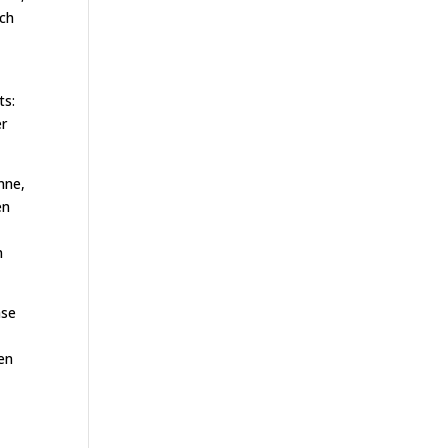
ich
ts:
er
nne,
en
n
ase
en