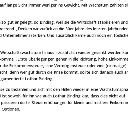
n auf lange Sicht immer weniger ins Gewicht. Mit Wachstum zahlten s
so gut angelegt, so Binding, weil sie die Wirtschaft stabilisieren und
eerend. „Denken wir zurück an die 30er Jahre des letzten Jahrhunder
nd Unternehmenssterben. Und zusätzlich käme auch noch ein tödlich
s Wirtschaftswachstum hinaus - zusätzlich wieder gesenkt werden kö
se komme. „Erste Überlegungen gehen in die Richtung, hohe Einkomm
ber die Einkommensteuer, eine Vermögensteuer oder eine (einmalige)
t, denn wer gut durch die Krise kommt, sollte sich danach auch a
rgumentierte Lothar Binding.
rise zu bezahlen und sich mit den Hilfen wieder in eine Wachstumsph
ist sowohl für ihn wie auch Lothar Binding klar, dass dies nicht auf
 passieren dürfe. Steuererhöhungen für kleine und mittlere Einkomm
e Optionen.