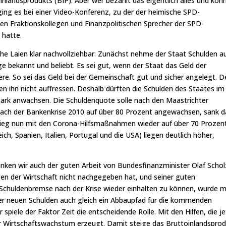
landsprodukts (BIP). Aber wer bezahlt das eigentlich alles und kön
ging es bei einer Video-Konferenz, zu der der heimische SPD-
n Fraktionskollegen und Finanzpolitischen Sprecher der SPD-
 hatte.
sche Laien klar nachvollziehbar: Zunächst nehme der Staat Schulden au
age bekannt und beliebt. Es sei gut, wenn der Staat das Geld der
re. So sei das Geld bei der Gemeinschaft gut und sicher angelegt. D
en ihn nicht auffressen. Deshalb dürften die Schulden des Staates im
tark anwachsen. Die Schuldenquote solle nach den Maastrichter
r nach der Bankenkrise 2010 auf über 80 Prozent angewachsen, sank 
tieg nun mit den Corona-Hilfsmaßnahmen wieder auf über 70 Prozent
ch, Spanien, Italien, Portugal und die USA) liegen deutlich höher,
nken wir auch der guten Arbeit von Bundesfinanzminister Olaf Schol
n der Wirtschaft nicht nachgegeben hat, und seiner guten
 Schuldenbremse nach der Krise wieder einhalten zu können, wurde m
 neuen Schulden auch gleich ein Abbaupfad für die kommenden
 spiele der Faktor Zeit die entscheidende Rolle. Mit den Hilfen, die j
r Wirtschaftswachstum erzeugt. Damit steige das Bruttoinlandsprod