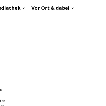
diathek
Vor Ort & dabei
zu
d
ätze