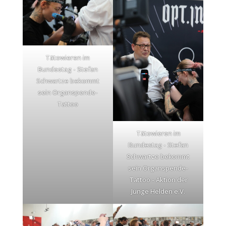
Tätowieren im
Bundestag - Stefan
Schwartze bekommt
sein Organspende-
Tattoo
Tätowieren im
Bundestag - Stefan
Schwartze bekommt
sein Organspende-
Tattoo - Aktion der
Junge Helden e.V.