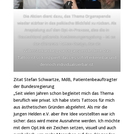
Die Aktion dient dazu, das Thema Organspende
wieder stärker in das politische Blickfeld zu rücken. Als
Anspielung auf den Opt-in-Prozess, also die in
Deutschland geltende Zustimmungsregelung – ist es
das allererste Tattoo-Design, das als
Willensbekundung zur Organspende dient. Das
Tattoo ist so konzipiert, dass es sofort erkennbar und
dennoch individualisierbar ist.
Zitat Stefan Schwartze, MdB, Patientenbeauftragter
der Bundesregierung
„Seit vielen Jahren schon begleitet mich das Thema
beruflich wie privat. Ich habe stets Tattoos für mich
aus ästhetischen Gründen abgelehnt. Als mir die
Jungen Helden e.V. aber Ihre Idee vorstellten war ich
sicher: dass wird meine Ausnahme werden. Ich möchte
mit dem Opt.Ink ein Zeichen setzen, visuell und auch