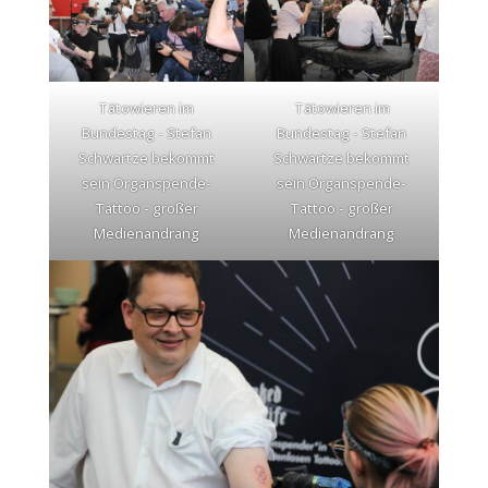
Tätowieren im
Tätowieren im
Bundestag - Stefan
Bundestag - Stefan
Schwartze bekommt
Schwartze bekommt
sein Organspende-
sein Organspende-
Tattoo - großer
Tattoo - großer
Medienandrang
Medienandrang